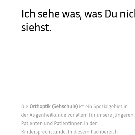
Ich sehe was, was Du nic
siehst.
Die
Orthoptik (Sehschule)
ist ein Spezialgebiet in
der Augenheilkunde vor allem für unsere jüngeren
Patienten und Patientinnen in der
Kindersprechstunde. In diesem Fachbereich