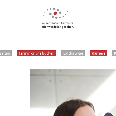
zeiten
Termin online buchen
Lidchirurgie
Karriere
K