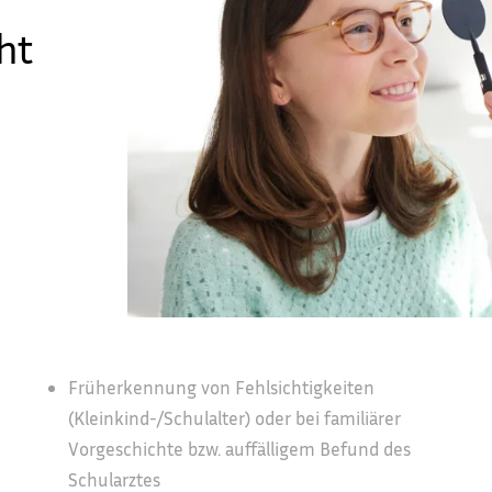
ht
Früherkennung von Fehlsichtigkeiten
(Kleinkind-/Schulalter) oder bei familiärer
Vorgeschichte bzw. auffälligem Befund des
Schularztes