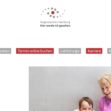
zeiten
Termin online buchen
Lidchirurgie
Karriere
K