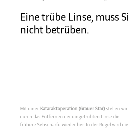
Eine trübe Linse, muss S
nicht betrüben.
Mit einer
Kataraktoperation (Grauer Star)
stellen wir
durch das Entfernen der eingetrübten Linse die
frühere Sehschärfe wieder her. In der Regel wird di