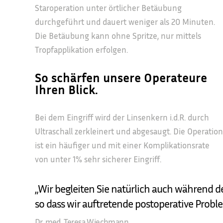
Staroperation unter örtlicher Betäubung
durchgeführt und dauert weniger als 20 Minuten.
Die Betäubung kann ohne Spritze, nur mittels
Tropfapplikation erfolgen.
So schärfen unsere Operateure
Ihren Blick.
Bei dem Eingriff wird der Linsenkern i.d.R. durch
Ultraschall zerkleinert und abgesaugt. Die Operation
ist ein häufiger und mit einer Komplikationsrate
von unter 1% sehr sicherer Eingriff.
„Wir begleiten Sie natürlich auch während 
so dass wir auftretende postoperative Prob
Dr. med. Teresa Wiechmann